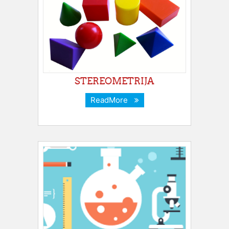
STEREOMETRIJA
ReadMore