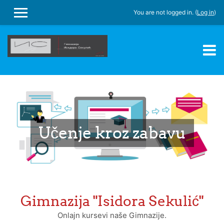
You are not logged in. (
Log in
)
SIDE PANEL
Skip to main content
Učenje kroz zabavu
Gimnazija "Isidora Sekulić"
Onlajn kursevi naše Gimnazije.